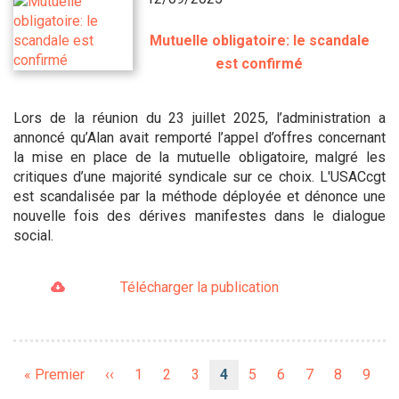
Mutuelle obligatoire: le scandale
est confirmé
Lors de la réunion du 23 juillet 2025, l’administration a
annoncé qu’Alan avait remporté l’appel d’offres concernant
la mise en place de la mutuelle obligatoire, malgré les
critiques d’une majorité syndicale sur ce choix. L'USACcgt
est scandalisée par la méthode déployée et dénonce une
nouvelle fois des dérives manifestes dans le dialogue
social.
Télécharger la publication
Pagination
Première
« Premier
Page
‹‹
Page
1
Page
2
Page
3
Page
4
Page
5
Page
6
Page
7
Page
8
Page
9
page
précédente
courante