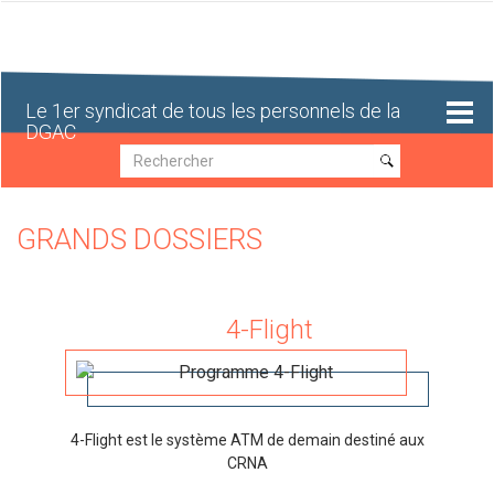
Aller
au
contenu
principal
Le 1er syndicat de tous les personnels de la
DGAC
Recherche
Recherche
GRANDS DOSSIERS
4-Flight
4-Flight est le système ATM de demain destiné aux
CRNA