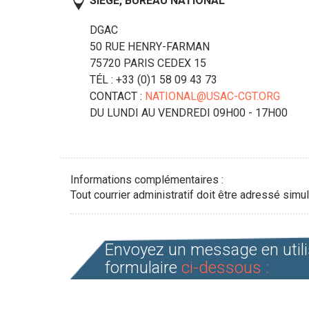
SIÈGE, BUREAU NATIONAL
DGAC
50 RUE HENRY-FARMAN
75720
PARIS CEDEX 15
TÉL : +33 (0)1 58 09 43 73
CONTACT :
NATIONAL@USAC-CGT.ORG
DU LUNDI AU VENDREDI 09H00 - 17H00
Informations complémentaires :
Tout courrier administratif doit être adressé si
Envoyez un message en utili
formulaire
ci-dessous :