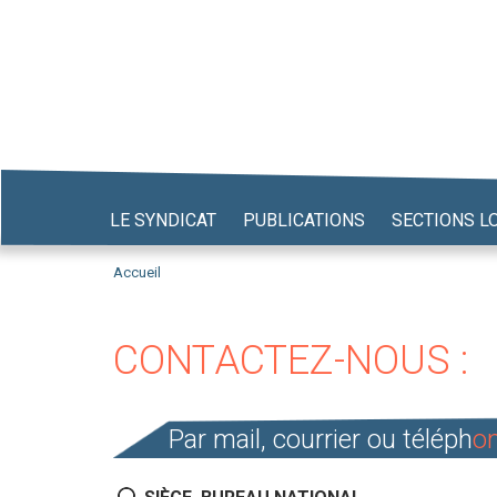
Aller
au
contenu
principal
LE SYNDICAT
PUBLICATIONS
SECTIONS L
Accueil
CONTACTEZ-NOUS :
Par mail, courrier ou téléph
on