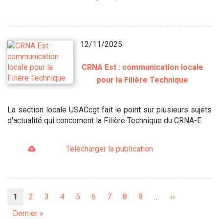
12/11/2025
CRNA Est : communication locale
pour la Filière Technique
La section locale USACcgt fait le point sur plusieurs sujets
d'actualité qui concernent la Filière Technique du CRNA-E.
Télécharger la publication
Pagination
Page
1
Page
2
Page
3
Page
4
Page
5
Page
6
Page
7
Page
8
Page
9
…
Page
››
courante
suivante
Dernière
Dernier »