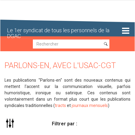
Aller
au
contenu
principal
Le 1er syndicat de tous les personnels de la
DGAC
Recherche
Recherche
PARLONS-EN, AVEC L'USAC-CGT
Les publications "Parlons-en" sont des nouveaux contenus qui
mettent l'accent sur la communication visuelle, parfois
humoristique, ironique ou satirique. Ces contenus sont
volontairement dans un format plus court que les publications
syndicales traditionnelles (
tracts
et
journaux mensuels
)
Filtrer par :