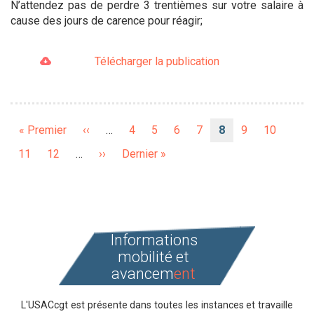
N’attendez pas de perdre 3 trentièmes sur votre salaire à
cause des jours de carence pour réagir;
Télécharger la publication
Pagination
Première
« Premier
Page
‹‹
…
Page
4
Page
5
Page
6
Page
7
Page
8
Page
9
Page
10
page
précédente
courante
Page
11
Page
12
…
Page
››
Dernière
Dernier »
suivante
page
Informations
mobilité et
avancem
ent
L'USACcgt est présente dans toutes les instances et travaille