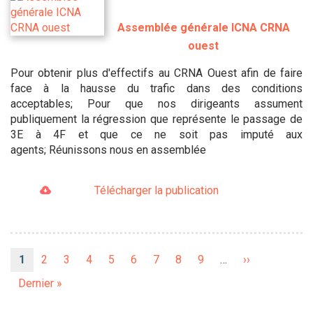
Assemblée générale ICNA CRNA
ouest
Pour obtenir plus d'effectifs au CRNA Ouest afin de faire
face à la hausse du trafic dans des conditions
acceptables; Pour que nos dirigeants assument
publiquement la régression que représente le passage de
3E à 4F et que ce ne soit pas imputé aux
agents; Réunissons nous en assemblée
Télécharger la publication
Pagination
Page
1
Page
2
Page
3
Page
4
Page
5
Page
6
Page
7
Page
8
Page
9
…
Page
››
courante
suivante
Dernière
Dernier »
page