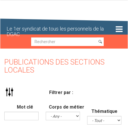
Aller
au
contenu
principal
Le 1er syndicat de tous les personnels de la
DGAC
Recherche
Recherche
PUBLICATIONS DES SECTIONS
LOCALES
Filtrer par :
Mot clé
Corps de métier
Thématique