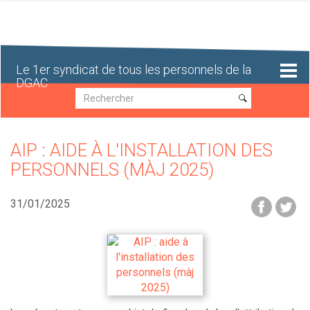
Aller
au
contenu
principal
Le 1er syndicat de tous les personnels de la
DGAC
Recherche
Recherche
AIP : AIDE À L'INSTALLATION DES
PERSONNELS (MÀJ 2025)
31/01/2025