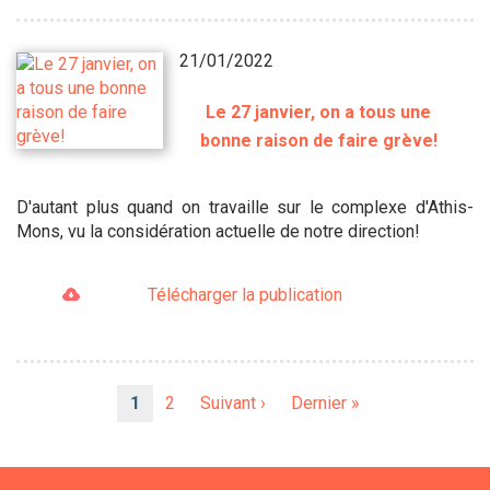
21/01/2022
Le 27 janvier, on a tous une
bonne raison de faire grève!
D'autant plus quand on travaille sur le complexe d'Athis-
Mons, vu la considération actuelle de notre direction!
Télécharger la publication
Pagination
Page
1
Page
2
Page
Suivant ›
Dernière
Dernier »
courante
suivante
page