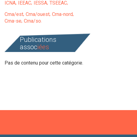
ICNA
IEEAC
IESSA
TSEEAC
Crna/est
Crna/ouest
Crna-nord
Crna-se
Crna/so
Publications
assoc
iées
Pas de contenu pour cette catégorie.