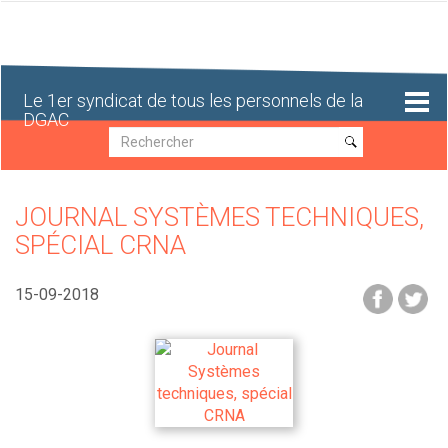
Aller
au
contenu
principal
Le 1er syndicat de tous les personnels de la
DGAC
Recherche
Recherche
JOURNAL SYSTÈMES TECHNIQUES,
SPÉCIAL CRNA
15-09-2018