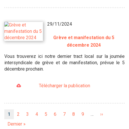
29/11/2024
Grève et manifestation du 5
décembre 2024
Vous trouverez ici notre dernier tract local sur la journée
intersyndicale de grève et de manifestation, prévue le 5
décembre prochain.
Télécharger la publication
Pagination
Page
1
Page
2
Page
3
Page
4
Page
5
Page
6
Page
7
Page
8
Page
9
…
Page
››
courante
suivante
Dernière
Dernier »