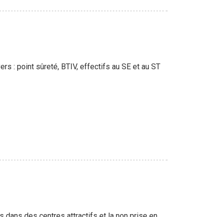
rs : point sûreté, BTIV, effectifs au SE et au ST
s dans des centres attractifs et la non prise en