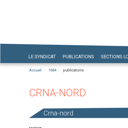
Aller
au
contenu
principal
LE SYNDICAT
PUBLICATIONS
SECTIONS L
Accueil
1684
publications
CRNA-NORD
Crna-nord