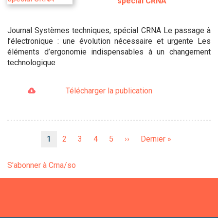
spécial CRNA
Journal Systèmes techniques, spécial CRNA Le passage à
l’électronique : une évolution nécessaire et urgente Les
éléments d’ergonomie indispensables à un changement
technologique
Télécharger la publication
Pagination
Page
1
Page
2
Page
3
Page
4
Page
5
Page
››
Dernière
Dernier »
courante
suivante
page
S'abonner à Crna/so