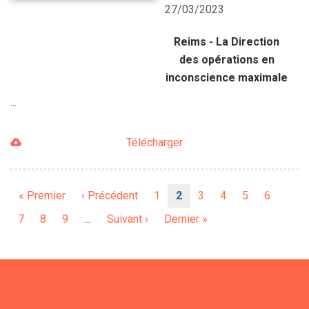
27/03/2023
Reims - La Direction
des opérations en
inconscience maximale
...
Télécharger
Pagination
Première
« Premier
Page
‹ Précédent
Page
1
Page
2
Page
3
Page
4
Page
5
Page
6
page
précédente
courante
Page
7
Page
8
Page
9
…
Page
Suivant ›
Dernière
Dernier »
suivante
page