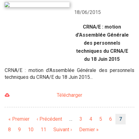
18/06/2015
CRNA/E : motion
d'Assemblée Générale
des personnels
techniques du CRNA/E
du 18 Juin 2015
CRNA/E : motion d'Assemblée Générale des personnels
techniques du CRNA/E du 18 Juin 2015...
Télécharger
Pagination
Première
« Premier
Page
‹ Précédent
…
Page
3
Page
4
Page
5
Page
6
Page
7
page
précédente
courant
Page
8
Page
9
Page
10
Page
11
Page
Suivant ›
Dernière
Dernier »
suivante
page