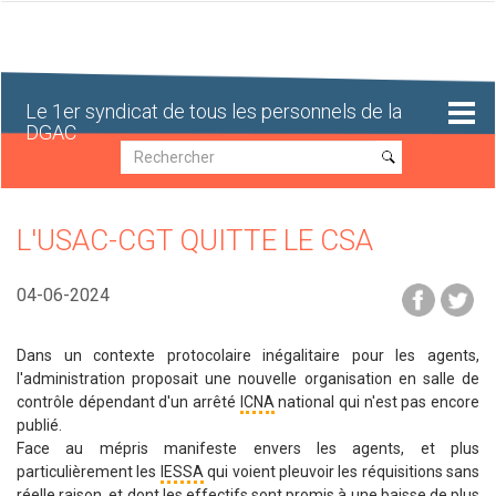
Aller
au
contenu
principal
Le 1er syndicat de tous les personnels de la
DGAC
Recherche
Recherche
L'USAC-CGT QUITTE LE CSA
04-06-2024
Dans un contexte protocolaire inégalitaire pour les agents,
l'administration proposait une nouvelle organisation en salle de
contrôle dépendant d'un arrêté
ICNA
national qui n'est pas encore
publié.
Face au mépris manifeste envers les agents, et plus
particulièrement les
IESSA
qui voient pleuvoir les réquisitions sans
réelle raison, et dont les effectifs sont promis à une baisse de plus