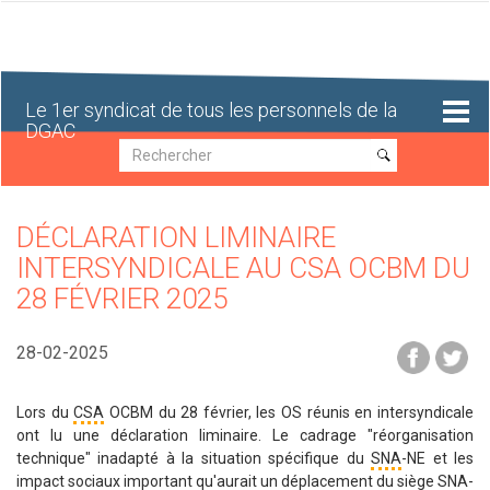
Aller
au
contenu
principal
Le 1er syndicat de tous les personnels de la
DGAC
Recherche
Recherche
DÉCLARATION LIMINAIRE
INTERSYNDICALE AU CSA OCBM DU
28 FÉVRIER 2025
28-02-2025
Lors du
CSA
OCBM du 28 février, les OS réunis en intersyndicale
ont lu une déclaration liminaire. Le cadrage "réorganisation
technique" inadapté à la situation spécifique du
SNA
-NE et les
impact sociaux important qu'aurait un déplacement du siège SNA-