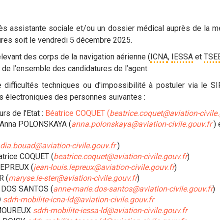
rès assistante sociale et/ou un dossier médical auprès de la mé
ures soit le
vendredi 5 décembre 2025
.
levant des corps de la navigation aérienne (
ICNA
,
IESSA
et
TSE
on de l’ensemble des candidatures de l’agent.
ifficultés techniques ou d'impossibilité à postuler via le S
s électroniques des personnes suivantes :
rs de l’Etat :
Béatrice COQUET (
beatrice.coquet@aviation-civile.
: Anna POLONSKAYA (
anna.polonskaya@aviation-civile.gouv.fr
) 
dia.bouad@aviation-civile.gouv.fr
)
atrice COQUET (
beatrice.coquet@aviation-civile.gouv.fr
)
 LEPREUX (
jean-louis.lepreux@aviation-civile.gouv.fr
)
R (
maryse.le-ster@aviation-civile.gouv.fr
)
e DOS SANTOS (
anne-marie.dos-santos@aviation-civile.gouv.fr
)
O
sdrh-mobilite-icna-ld@aviation-civile.gouv.fr
LAMOUREUX
sdrh-mobilite-iessa-ld@aviation-civile.gouv.fr