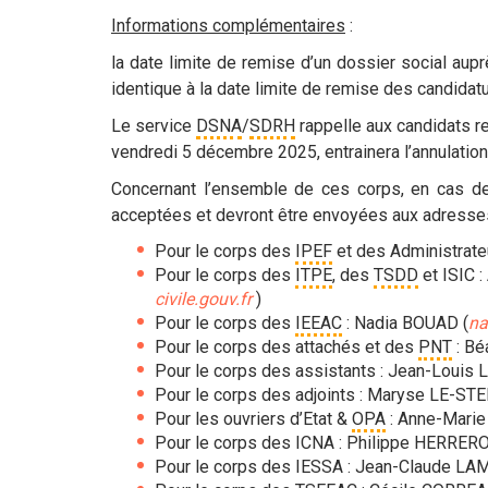
Informations complémentaires
:
la date limite de remise d’un dossier social aup
identique à la date limite de remise des candidat
Le service
DSNA
/
SDRH
rappelle aux candidats re
vendredi 5 décembre 2025
, entrainera l’annulati
Concernant l’ensemble de ces corps, en cas de d
acceptées et devront être envoyées aux adresse
Pour le corps des
IPEF
et des Administrateu
Pour le corps des
ITPE
, des
TSDD
et ISIC 
civile.gouv.fr
)
Pour le corps des
IEEAC
: Nadia BOUAD (
na
Pour le corps des attachés et des
PNT
: Bé
Pour le corps des assistants : Jean-Louis
Pour le corps des adjoints : Maryse LE-STE
Pour les ouvriers d’Etat &
OPA
: Anne-Mari
Pour le corps des ICNA : Philippe HERRER
Pour le corps des IESSA : Jean-Claude 