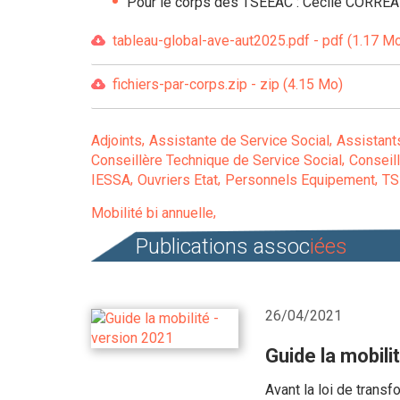
Pour le corps des TSEEAC : Cécile CORR
tableau-global-ave-aut2025.pdf - pdf (1.17 M
fichiers-par-corps.zip - zip (4.15 Mo)
Adjoints
Assistante de Service Social
Assistant
Conseillère Technique de Service Social
Conseill
IESSA
Ouvriers Etat
Personnels Equipement
TS
Mobilité bi annuelle
Publications assoc
iées
26/04/2021
Guide la mobili
Avant la loi de trans