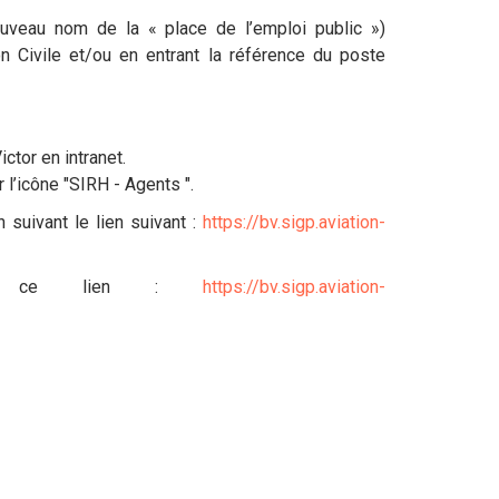
nouveau nom de la « place de l’emploi public »)
on Civile et/ou en entrant la référence du poste
ctor en intranet.
 l’icône "SIRH - Agents ".
 suivant le lien suivant :
https://bv.sigp.aviation-
vant ce lien :
https://bv.sigp.aviation-