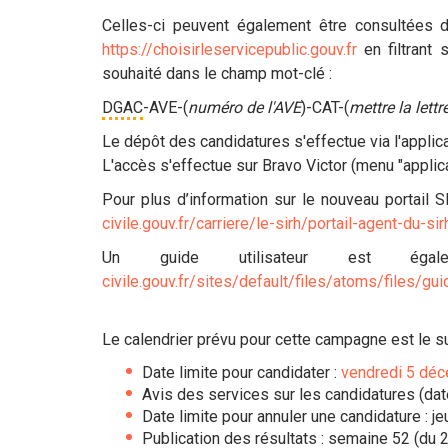
Celles-ci peuvent également être consultées de
https://choisirleservicepublic.gouv.fr
en filtrant 
souhaité dans le champ mot-clé :
DGAC
-AVE-(
numéro de l'AVE
)-CAT-(
mettre la lettr
Le dépôt des candidatures s'effectue via l'applica
L'accès s'effectue sur Bravo Victor (menu "applica
Pour plus d’information sur le nouveau portail 
civile.gouv.fr/carriere/le-sirh/portail-agent-du-si
Un guide utilisateur est é
civile.gouv.fr/sites/default/files/atoms/files/gu
Le calendrier prévu pour cette campagne est le su
Date limite pour candidater :
vendredi 5 dé
Avis des services sur les candidatures (date
Date limite pour annuler une candidature :
je
Publication des résultats : semaine 52 (du 