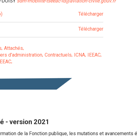
EA-DOISY
sdrh-mobilite-tseeac-ld@aviation-civile.gouv.fr
o)
Télécharger
Télécharger
s
Attachés
ers d'administration
Contractuels
ICNA
IEEAC
EEAC
té - version 2021
formation de la Fonction publique, les mutations et avancements