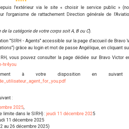
puis l'extérieur via le site « choisir le service public » (
sur l’organisme de rattachement Direction générale de l'Aviati
e de la catégorie de votre corps soit A, B ou C
).
tion "SIRH - Agents" accessible sur la page d’accueil de Bravo Vi
tions") grâce au login et mot de passe Angélique, en cliquant sur
SIRH, vous pouvez consulter la page dédiée sur Bravo Victor en
rh-hr4you
galement à votre disposition en sui
ide_utilisateur_agent_for_you.pdf
ivant :
cembre 2025
,
 limite dans le SIRH) :
jeudi 11 décembre 202
5
udi 11 décembre 2025
22 au
26 décembre 2025
)