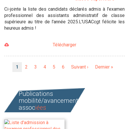
Ci-jointe la liste des candidats déclarés admis à l'examen
professionnel des assistants administratif de classe
supérieure au titre de l'année 2025.L'USACcgt félicite les
heureux admis !
Télécharger
Pagination
Page
1
Page
2
Page
3
Page
4
Page
5
Page
6
Page
Suivant ›
Dernière
Dernier »
courante
suivante
page
Publications
mobilité/avancement
assoc
iées