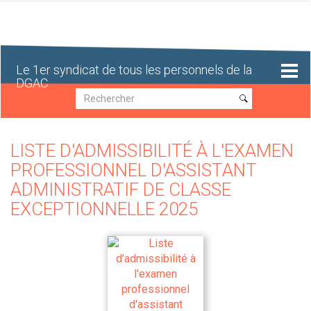
Aller
au
contenu
principal
Le 1er syndicat de tous les personnels de la
DGAC
Recherche
Recherche
LISTE D'ADMISSIBILITÉ À L'EXAMEN
PROFESSIONNEL D'ASSISTANT
ADMINISTRATIF DE CLASSE
EXCEPTIONNELLE 2025