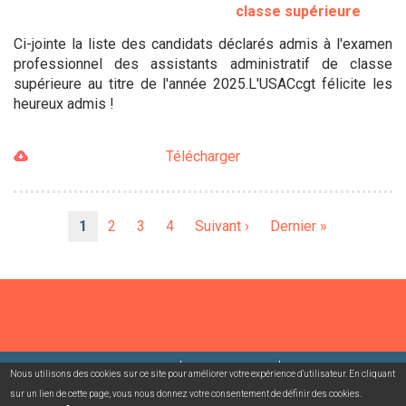
classe supérieure
Ci-jointe la liste des candidats déclarés admis à l'examen
professionnel des assistants administratif de classe
supérieure au titre de l'année 2025.L'USACcgt félicite les
heureux admis !
Télécharger
Pagination
Page
1
Page
2
Page
3
Page
4
Page
Suivant ›
Dernière
Dernier »
courante
suivante
page
©2026 USACcgt
Mentions légales
Contact
Nous utilisons des cookies sur ce site pour améliorer votre expérience d'utilisateur. En cliquant
sur un lien de cette page, vous nous donnez votre consentement de définir des cookies.