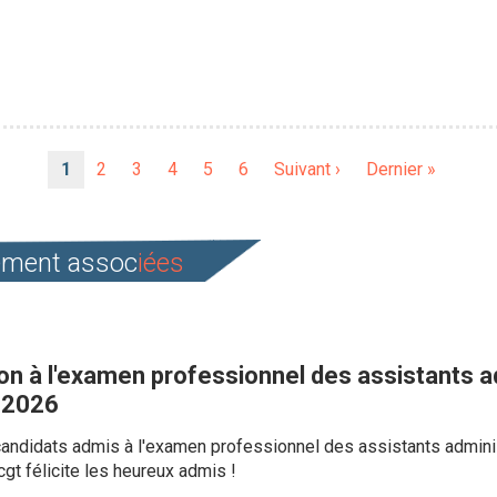
Page
1
Page
2
Page
3
Page
4
Page
5
Page
6
Page
Suivant ›
Dernière
Dernier »
courante
suivante
page
cement assoc
iées
on à l'examen professionnel des assistants a
 2026
s candidats admis à l'examen professionnel des assistants adminis
gt félicite les heureux admis !