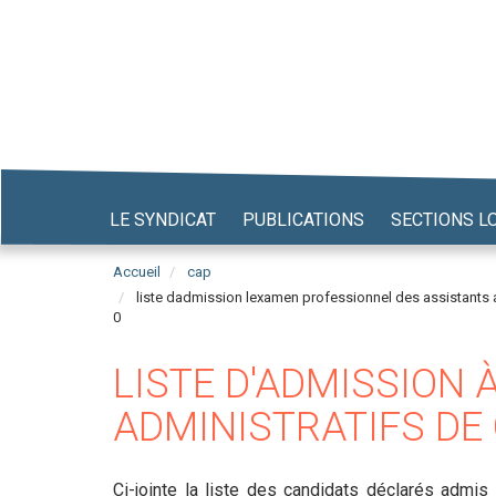
Aller
au
contenu
principal
LE SYNDICAT
PUBLICATIONS
SECTIONS L
Accueil
cap
liste dadmission lexamen professionnel des assistants a
0
LISTE D'ADMISSION
ADMINISTRATIFS DE
Ci-jointe la liste des candidats déclarés admis