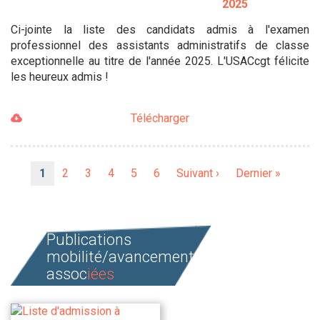
2025
Ci-jointe la liste des candidats admis à l'examen
professionnel des assistants administratifs de classe
exceptionnelle au titre de l'année 2025. L'USACcgt félicite
les heureux admis !
Télécharger
Pagination
Page
1
Page
2
Page
3
Page
4
Page
5
Page
6
Page
Suivant ›
Dernière
Dernier »
courante
suivante
page
Publications
mobilité/avancement
assoc
iées