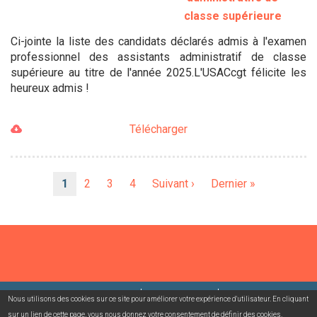
classe supérieure
Ci-jointe la liste des candidats déclarés admis à l'examen
professionnel des assistants administratif de classe
supérieure au titre de l'année 2025.L'USACcgt félicite les
heureux admis !
Télécharger
Pagination
Page
1
Page
2
Page
3
Page
4
Page
Suivant ›
Dernière
Dernier »
courante
suivante
page
©2026 USACcgt
Mentions légales
Contact
Nous utilisons des cookies sur ce site pour améliorer votre expérience d'utilisateur. En cliquant
sur un lien de cette page, vous nous donnez votre consentement de définir des cookies.