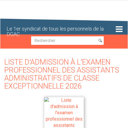
Aller
au
contenu
principal
Le 1er syndicat de tous les personnels de la
DGAC
Recherche
Recherche
LISTE D'ADMISSION À L'EXAMEN
PROFESSIONNEL DES ASSISTANTS
ADMINISTRATIFS DE CLASSE
EXCEPTIONNELLE 2026