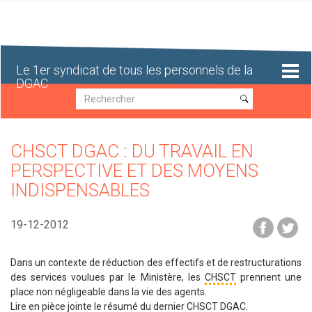
Aller
au
contenu
principal
Le 1er syndicat de tous les personnels de la
DGAC
Recherche
Recherche
CHSCT DGAC : DU TRAVAIL EN
PERSPECTIVE ET DES MOYENS
INDISPENSABLES
19-12-2012
Dans un contexte de réduction des effectifs et de restructurations
des services voulues par le Ministère, les
CHSCT
prennent une
place non négligeable dans la vie des agents.
Lire en pièce jointe le résumé du dernier CHSCT
DGAC
.