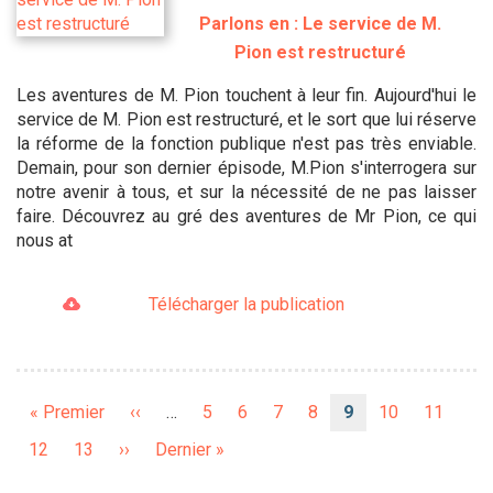
Parlons en : Le service de M.
Pion est restructuré
Les aventures de M. Pion touchent à leur fin. Aujourd'hui le
service de M. Pion est restructuré, et le sort que lui réserve
la réforme de la fonction publique n'est pas très enviable.
Demain, pour son dernier épisode, M.Pion s'interrogera sur
notre avenir à tous, et sur la nécessité de ne pas laisser
faire. Découvrez au gré des aventures de Mr Pion, ce qui
nous at
Télécharger la publication
Pagination
Première
« Premier
Page
‹‹
…
Page
5
Page
6
Page
7
Page
8
Page
9
Page
10
Page
11
page
précédente
courante
Page
12
Page
13
Page
››
Dernière
Dernier »
suivante
page