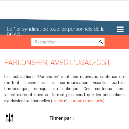
Aller
au
contenu
principal
Le 1er syndicat de tous les personnels de la
DGAC
Recherche
Recherche
PARLONS-EN, AVEC L'USAC-CGT
Les publications "Parlons-en" sont des nouveaux contenus qui
mettent l'accent sur la communication visuelle, parfois
humoristique, ironique ou satirique. Ces contenus sont
volontairement dans un format plus court que les publications
syndicales traditionnelles (
tracts
et
journaux mensuels
)
Filtrer par :