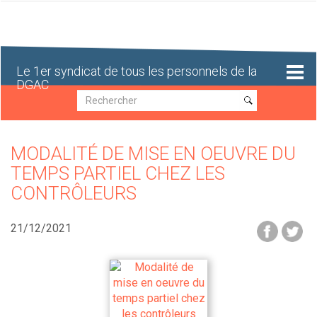
Aller
au
contenu
principal
Le 1er syndicat de tous les personnels de la
DGAC
Recherche
Recherche
MODALITÉ DE MISE EN OEUVRE DU
TEMPS PARTIEL CHEZ LES
CONTRÔLEURS
21/12/2021