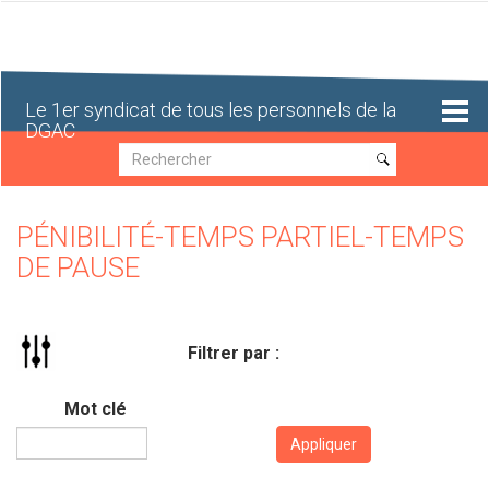
Aller
au
contenu
principal
Le 1er syndicat de tous les personnels de la
DGAC
Recherche
Recherche
PÉNIBILITÉ-TEMPS PARTIEL-TEMPS
DE PAUSE
Filtrer par :
Mot clé
Appliquer