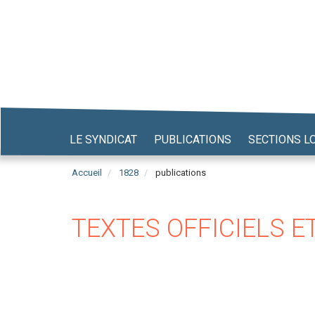
Aller
au
contenu
principal
LE SYNDICAT
PUBLICATIONS
SECTIONS L
Accueil
1828
publications
TEXTES OFFICIELS E