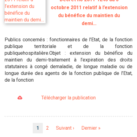
octobre 2011 relatif à l’extension
du bénéfice du maintien du
demi…
Publics concernés : fonctionnaires de l’Etat, de la fonction
publique territoriale et de la fonction
publiquehospitalière.Objet : extension du bénéfice du
maintien du demi-traitement à l’expiration des droits
statutaires à congé demaladie, de longue maladie ou de
longue durée des agents de la fonction publique de l’Etat,
de la fonction
Télécharger la publication
Pagination
Page
1
Page
2
Page
Suivant ›
Dernière
Dernier »
courante
suivante
page