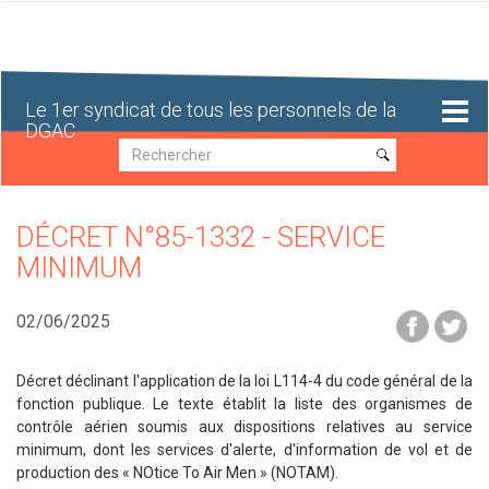
Aller
au
contenu
principal
Le 1er syndicat de tous les personnels de la
DGAC
Recherche
Recherche
DÉCRET N°85-1332 - SERVICE
MINIMUM
02/06/2025
Décret déclinant l'application de la loi L114-4 du code général de la
fonction publique. Le texte établit la liste des organismes de
contrôle aérien soumis aux dispositions relatives au service
minimum, dont les services d'alerte, d'information de vol et de
production des « NOtice To Air Men » (NOTAM).