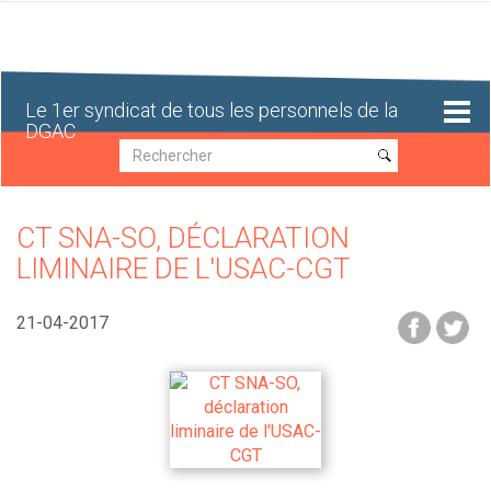
Aller
au
contenu
principal
Le 1er syndicat de tous les personnels de la
DGAC
Recherche
Recherche
CT SNA-SO, DÉCLARATION
LIMINAIRE DE L'USAC-CGT
21-04-2017