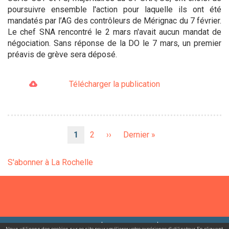
poursuivre ensemble l'action pour laquelle ils ont été
mandatés par l’AG des contrôleurs de Mérignac du 7 février.
Le chef SNA rencontré le 2 mars n'avait aucun mandat de
négociation. Sans réponse de la DO le 7 mars, un premier
préavis de grève sera déposé.
Télécharger la publication
Pagination
Page
1
Page
2
Page
››
Dernière
Dernier »
courante
suivante
page
S'abonner à La Rochelle
©2026 USACcgt
Mentions légales
Contact