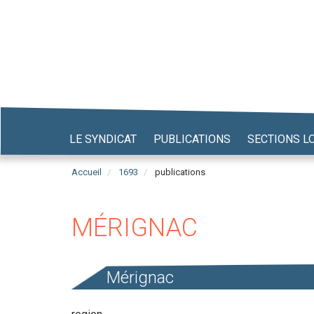
Aller
au
contenu
principal
LE SYNDICAT
PUBLICATIONS
SECTIONS L
Accueil
1693
publications
MÉRIGNAC
Mérignac