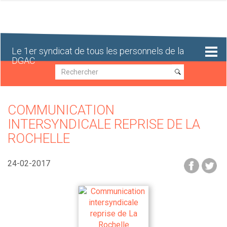
Aller
au
contenu
principal
Le 1er syndicat de tous les personnels de la
DGAC
Recherche
Recherche
COMMUNICATION
INTERSYNDICALE REPRISE DE LA
ROCHELLE
24-02-2017