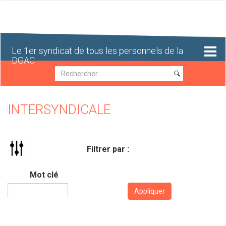
Aller
au
contenu
principal
Le 1er syndicat de tous les personnels de la
DGAC
Recherche
Recherche
INTERSYNDICALE
Filtrer par :
Mot clé
Appliquer