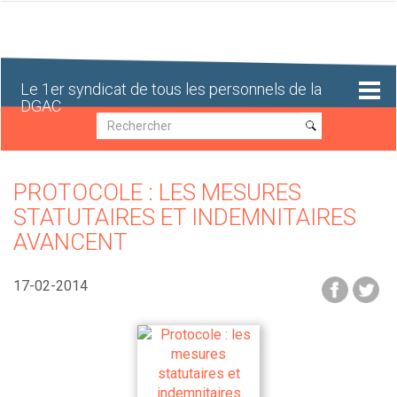
Aller
au
contenu
principal
Le 1er syndicat de tous les personnels de la
DGAC
Recherche
Recherche
PROTOCOLE : LES MESURES
STATUTAIRES ET INDEMNITAIRES
AVANCENT
17-02-2014