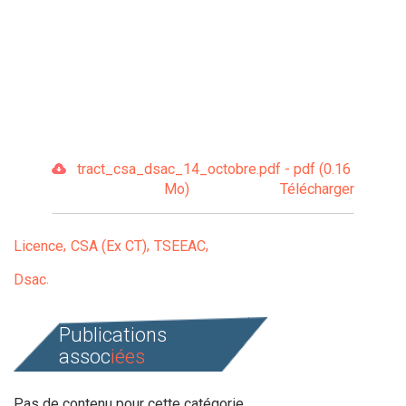
tract_csa_dsac_14_octobre.pdf - pdf (0.16
Mo)
Télécharger
Licence
CSA (Ex CT)
TSEEAC
Dsac
Publications
assoc
iées
Pas de contenu pour cette catégorie.