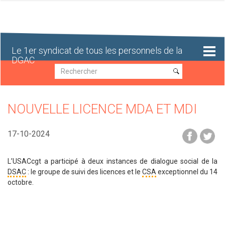
Aller
au
contenu
principal
Le 1er syndicat de tous les personnels de la
DGAC
Recherche
Recherche
NOUVELLE LICENCE MDA ET MDI
17-10-2024
L’USACcgt a participé à deux instances de dialogue social de la
DSAC
: le groupe de suivi des licences et le
CSA
exceptionnel du 14
octobre.