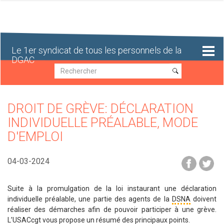
Aller
au
contenu
principal
Le 1er syndicat de tous les personnels de la
DGAC
Recherche
Recherche
DROIT DE GRÈVE: DÉCLARATION
INDIVIDUELLE PRÉALABLE, MODE
D'EMPLOI
04-03-2024
Suite à la promulgation de la loi instaurant une déclaration
individuelle préalable, une partie des agents de la
DSNA
doivent
réaliser des démarches afin de pouvoir participer à une grève.
L’USACcgt vous propose un résumé des principaux points.