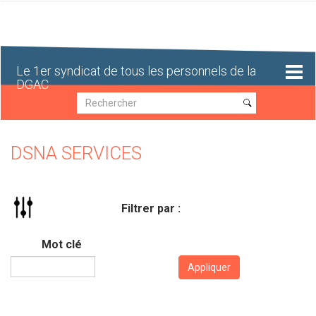
Aller
au
contenu
principal
Le 1er syndicat de tous les personnels de la
DGAC
Recherche
Recherche
DSNA SERVICES
Filtrer par :
Mot clé
Appliquer