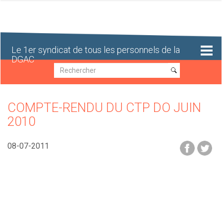
Aller
au
contenu
principal
Le 1er syndicat de tous les personnels de la
DGAC
Recherche
Recherche
COMPTE-RENDU DU CTP DO JUIN
2010
08-07-2011