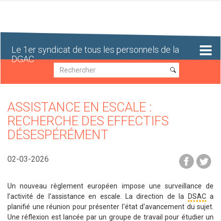
Aller
au
contenu
principal
Le 1er syndicat de tous les personnels de la
DGAC
Recherche
Recherche
ASSISTANCE EN ESCALE :
RECHERCHE DES EFFECTIFS
DÉSESPÉRÉMENT
02-03-2026
Un nouveau règlement européen impose une surveillance de
l’activité de l’assistance en escale. La direction de la
DSAC
a
planifié une réunion pour présenter l'état d'avancement du sujet.
Une réflexion est lancée par un groupe de travail pour étudier un