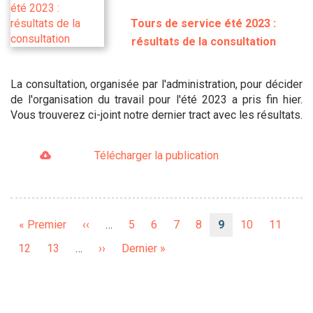
Tours de service été 2023 :
résultats de la consultation
La consultation, organisée par l'administration, pour décider
de l'organisation du travail pour l'été 2023 a pris fin hier.
Vous trouverez ci-joint notre dernier tract avec les résultats.
Télécharger la publication
Pagination
Première
« Premier
Page
‹‹
…
Page
5
Page
6
Page
7
Page
8
Page
9
Page
10
Page
11
page
précédente
courante
Page
12
Page
13
…
Page
››
Dernière
Dernier »
suivante
page