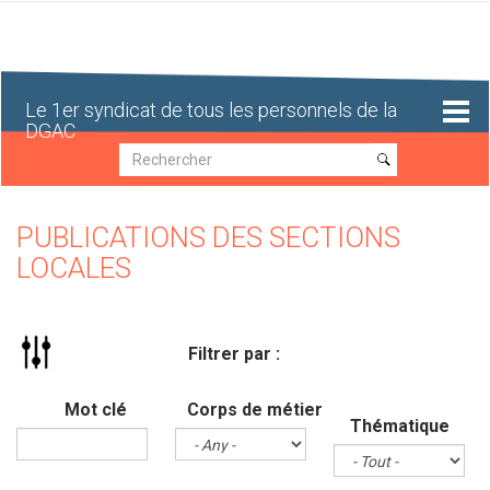
Aller
au
contenu
principal
Le 1er syndicat de tous les personnels de la
DGAC
Recherche
Recherche
PUBLICATIONS DES SECTIONS
LOCALES
Filtrer par :
Mot clé
Corps de métier
Thématique