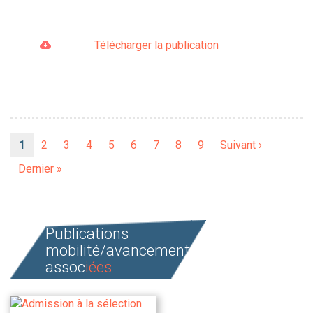
Télécharger la publication
Pagination
Page
1
Page
2
Page
3
Page
4
Page
5
Page
6
Page
7
Page
8
Page
9
Page
Suivant ›
courante
suivante
Dernière
Dernier »
page
Publications
mobilité/avancement
assoc
iées