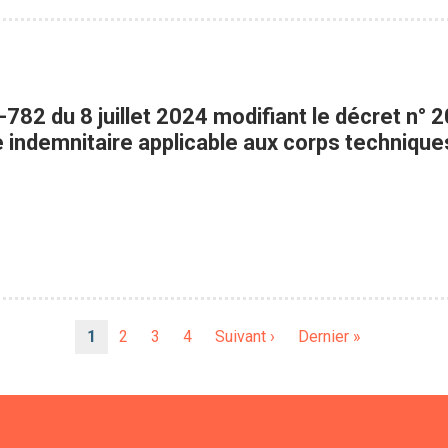
-782 du 8 juillet 2024 modifiant le décret n
e indemnitaire applicable aux corps technique
Page
1
Page
2
Page
3
Page
4
Page
Suivant ›
Dernière
Dernier »
courante
suivante
page