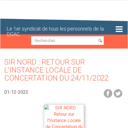
Aller
au
contenu
principal
Le 1er syndicat de tous les personnels de la
DGAC
Recherche
Recherche
SIR NORD : RETOUR SUR
L'INSTANCE LOCALE DE
CONCERTATION DU 24/11/2022
01-12-2022