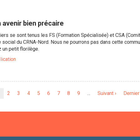
 avenir bien précaire
niers se sont tenus les FS (Formation Spécialisée) et CSA (Comité
e social du CRNA-Nord. Nous ne pourrons pas dans cette communi
un petit florilège.
lication
Page
Page
2
Page
3
Page
4
Page
5
Page
6
Page
7
Page
8
Page
9
…
Page
Suivant ›
Dernièr
Dernier
ourante
suivante
page