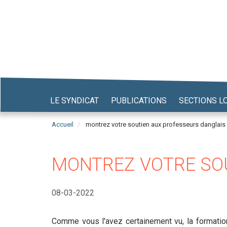
Aller
au
contenu
principal
LE SYNDICAT
PUBLICATIONS
SECTIONS L
Accueil
montrez votre soutien aux professeurs danglais
MONTREZ VOTRE SOU
08-03-2022
Comme vous l'avez certainement vu, la formatio