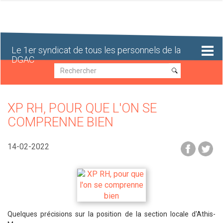
Aller
au
contenu
principal
Le 1er syndicat de tous les personnels de la
DGAC
Recherche
Recherche
XP RH, POUR QUE L'ON SE
COMPRENNE BIEN
14-02-2022
Quelques précisions sur la position de la section locale d'Athis-