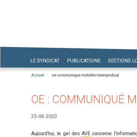
Aller
au
contenu
principal
LE SYNDICAT
PUBLICATIONS
SECTIONS L
Accueil
oe communique mobilite intersyndical
OE : COMMUNIQUÉ M
25-06-2020
Aujourd’hui
, le gel des
AVE
concerne l’Informati