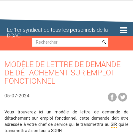
Aller
au
contenu
principal
Le 1er syndicat de tous les personnels de la
DGAC
Recherche
Recherche
MODÈLE DE LETTRE DE DEMANDE
DE DÉTACHEMENT SUR EMPLOI
FONCTIONNEL
05-07-2024
Vous trouverez ici un modèle de lettre de demande de
détachement sur emploi fonctionnel, cette demande doit être
adressée à votre chef de service qui le transmettra au
SIR
qui le
transmettra à son tour à
SDRH
.