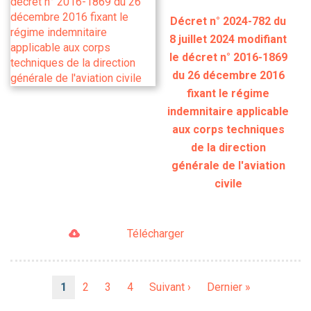
Décret n° 2024-782 du
8 juillet 2024 modifiant
le décret n° 2016-1869
du 26 décembre 2016
fixant le régime
indemnitaire applicable
aux corps techniques
de la direction
générale de l'aviation
civile
Télécharger
Pagination
Page
1
Page
2
Page
3
Page
4
Page
Suivant ›
Dernière
Dernier »
courante
suivante
page