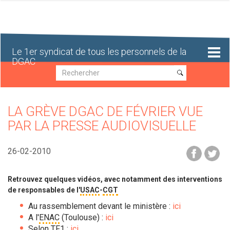
Aller
au
contenu
principal
Le 1er syndicat de tous les personnels de la
DGAC
Recherche
Recherche
LA GRÈVE DGAC DE FÉVRIER VUE
PAR LA PRESSE AUDIOVISUELLE
26-02-2010
Retrouvez quelques vidéos, avec notamment des interventions
de responsables de l'
USAC
-
CGT
Au rassemblement devant le ministère :
ici
A l'
ENAC
(Toulouse) :
ici
Selon TF1 :
ici