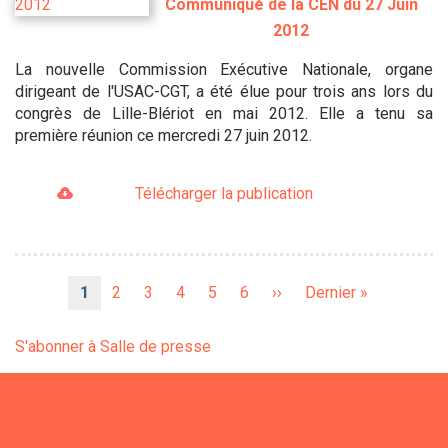
Communiqué de la CEN du 27 Juin
2012
La nouvelle Commission Exécutive Nationale, organe
dirigeant de l'USAC-CGT, a été élue pour trois ans lors du
congrès de Lille-Blériot en mai 2012. Elle a tenu sa
première réunion ce mercredi 27 juin 2012.
Télécharger la publication
Pagination
Page
1
Page
2
Page
3
Page
4
Page
5
Page
6
Page
››
Dernière
Dernier »
courante
suivante
page
S'abonner à Salle de presse