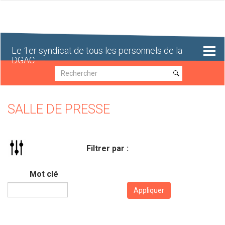
Aller
au
contenu
principal
Le 1er syndicat de tous les personnels de la
DGAC
Recherche
Recherche
SALLE DE PRESSE
Filtrer par :
Mot clé
Appliquer