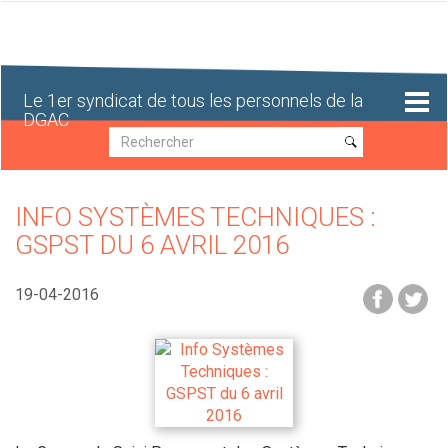
Aller
au
contenu
principal
Le 1er syndicat de tous les personnels de la
DGAC
Recherche
Recherche
INFO SYSTÈMES TECHNIQUES :
GSPST DU 6 AVRIL 2016
19-04-2016