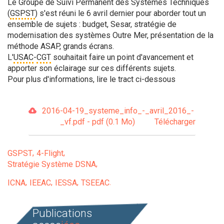
Le Groupe de Suivi Permanent des Systèmes Techniques
(
GSPST
) s'est réuni le 6 avril dernier pour aborder tout un
ensemble de sujets : budget, Sesar, stratégie de
modernisation des systèmes Outre Mer, présentation de la
méthode ASAP, grands écrans.
L'
USAC
-
CGT
souhaitait faire un point d'avancement et
apporter son éclairage sur ces différents sujets.
Pour plus d'informations, lire le tract ci-dessous
2016-04-19_systeme_info_-_avril_2016_-
_vf.pdf - pdf (0.1 Mo)
Télécharger
GSPST
4-Flight
Stratégie Système DSNA
ICNA
IEEAC
IESSA
TSEEAC
Publications