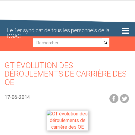
Aller
au
contenu
principal
Le 1er syndicat de tous les personnels de la
DGAC
Recherche
Recherche
GT ÉVOLUTION DES
DÉROULEMENTS DE CARRIÈRE DES
OE
17-06-2014