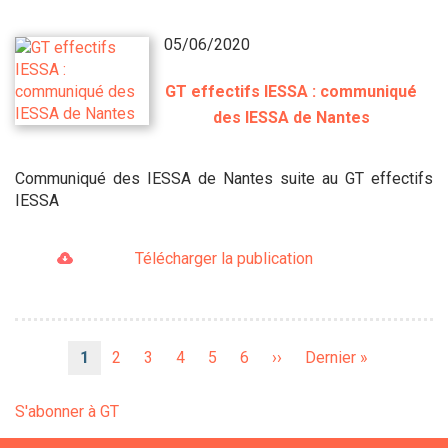
05/06/2020
GT effectifs IESSA : communiqué
des IESSA de Nantes
Communiqué des IESSA de Nantes suite au GT effectifs
IESSA
Télécharger la publication
Pagination
Page
1
Page
2
Page
3
Page
4
Page
5
Page
6
Page
››
Dernière
Dernier »
courante
suivante
page
S'abonner à GT