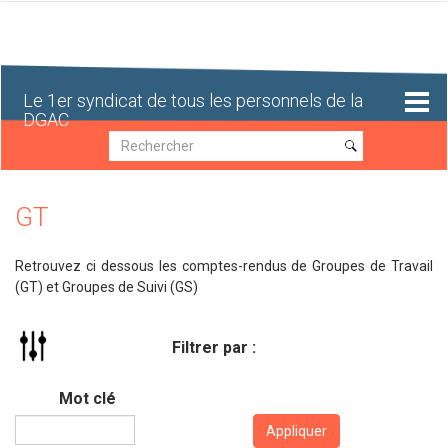
Aller
au
contenu
principal
Le 1er syndicat de tous les personnels de la
DGAC
Recherche
Recherche
GT
Retrouvez ci dessous les comptes-rendus de Groupes de Travail
(GT) et Groupes de Suivi (GS)
Filtrer par :
Mot clé
Appliquer