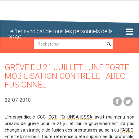
Aller
au
contenu
principal
Le 1er syndicat de tous les personnels de la
DGAC
Recherche
Recherche
GRÈVE DU 21 JUILLET : UNE FORTE
MOBILISATION CONTRE LE FABEC
FUSIONNEL
22-07-2010
L’Intersyndicale CGC,
CGT
,
FO
,
UNSA
-
IESSA
avait maintenu son
préavis de grève pour le 21 juillet car le gouvernement n’a pas
changé sa stratégie de fusion des prestataires au sein du
FABEC
.
En effet, même si toute référence a été supprimée du protocole,