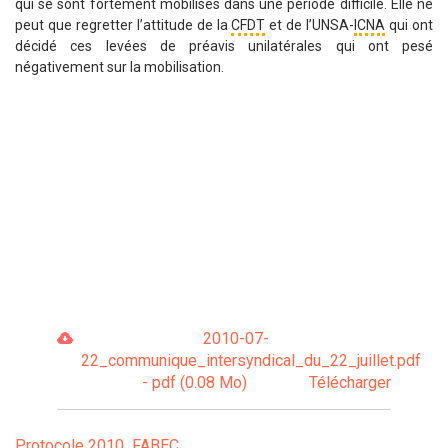
qui se sont fortement mobilisés dans une période difficile. Elle ne
peut que regretter l’attitude de la
CFDT
et de l’UNSA-
ICNA
qui ont
décidé ces levées de préavis unilatérales qui ont pesé
négativement sur la mobilisation.
2010-07-
22_communique_intersyndical_du_22_juillet.pdf
- pdf (0.08 Mo)
Télécharger
Protocole 2010
FABEC